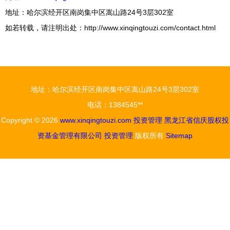
地址：哈尔滨经开区南岗集中区嵩山路24号3层302室
如若转载，请注明出处：http://www.xinqingtouzi.com/contact.html
地址：哈尔滨经开区南岗集中区嵩山路24号3层302室
电话：1384545**
Copyright © 2026
www.xinqingtouzi.com
投资管理
黑龙江省信庆股权投
资基金管理有限公司
投资管理
版权所有
Sitemap