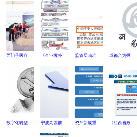
西门子医疗
《企业境外
监管层瞄准
成都合为投
上海实验室
投资管理办
险资境外投
资管理 专
诊断新工厂
法》核心要
资，平安新
业投资管理
奠基，赋能
点图解与投
华中再因投
服务助力企
本土医疗创
资管理流程
资管理违规
业成长
新与全球供
解析
受领监管函
应链
数字化转型
宁波高发前
资产新规重
《江西省政
浪潮下的投
三季度净利
塑行业格
府投资管理