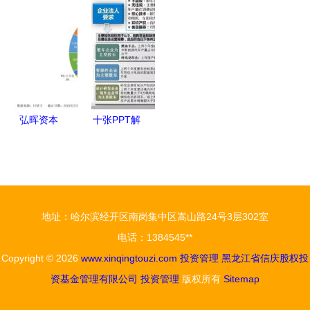
资管理 机
下滑3.62%
局，资产新
办法》深度
遇、挑战与
至1.35亿
贵引领投资
解读 规范
未来路径
元，投资收
管理新浪潮
政府投资行
益减少成主
为，提升资
因
金效益
弘晖资本
十张PPT解
70亿基金专
读发改委
注医疗赛
《汽车产业
道，坚
投资管理规
守“耐心资
定》新政要
地址：哈尔滨经开区南岗集中区嵩山路24号3层302室
本”的投资
点
电话：1384545**
哲学
Copyright © 2026
www.xinqingtouzi.com
投资管理
黑龙江省信庆股权投
资基金管理有限公司
投资管理
版权所有
Sitemap