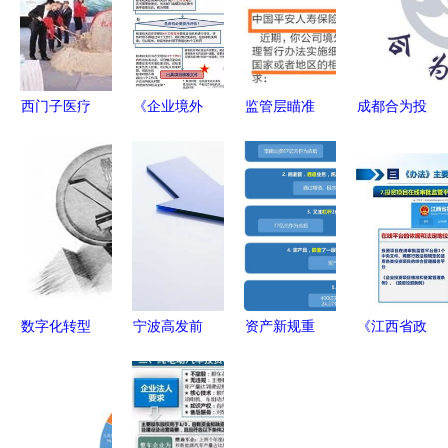
西门子医疗
《企业境外
监管层瞄准
成都合为投
上海实验室
投资管理办
险资境外投
资管理 专
诊断新工厂
法》核心要
资，平安新
业投资管理
奠基，赋能
点图解与投
华中再因投
服务助力企
本土医疗创
资管理流程
资管理违规
业成长
新与全球供
解析
受领监管函
应链
数字化转型
宁波高发前
资产新规重
《江西省政
浪潮下的投
三季度净利
塑行业格
府投资管理
资管理 机
下滑3.62%
局，资产新
办法》深度
遇、挑战与
至1.35亿
贵引领投资
解读 规范
未来路径
元，投资收
管理新浪潮
政府投资行